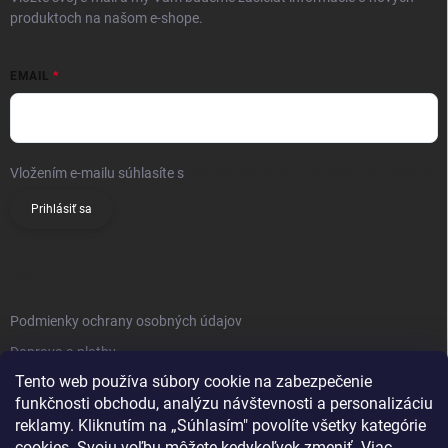
produktoch na našom e-shope.
EMAIL
Vložením e-mailu súhlasíte s
podmienkami ochrany osobných údajov
Prihlásiť sa
INFO
Podmienky ochrany osobných údajov
Doprava a platby
Tento web používa súbory cookie na zabezpečenie
Obchodné podmienky
funkčnosti obchodu, analýzu návštevnosti a personalizáciu
Reklamačný poriadok
reklamy. Kliknutím na „Súhlasím" povolíte všetky kategórie
Vrátenie tovaru
cookies. Svoju voľbu môžete kedykoľvek zmeniť. Viac