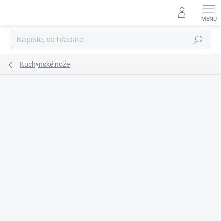
Prejsť
na
obsah
Hľadať
Kuchynské nože