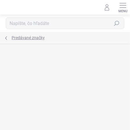
Prejsť
na
obsah
Hľadať
Predávané značky