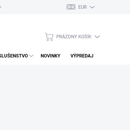
EUR
ovaru
Kontakty
PRÁZDNY KOŠÍK
NÁKUPNÝ
KOŠÍK
SLUŠENSTVO
NOVINKY
VÝPREDAJ
ZNAČKY