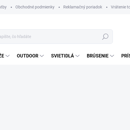
atby
Obchodné podmienky
Reklamačný poriadok
Vrátenie t
Hľadať
ŽE
OUTDOOR
SVIETIDLÁ
BRÚSENIE
PRÍ