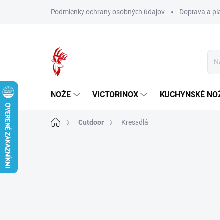
Prejsť
Podmienky ochrany osobných údajov
Doprava a pl
na
obsah
NOŽE
VICTORINOX
KUCHYNSKÉ NO
Domov
Outdoor
Kresadlá