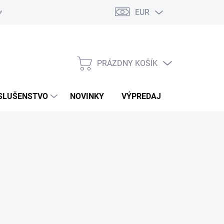
EUR
ovaru
Kontakty
PRÁZDNY KOŠÍK
NÁKUPNÝ
KOŠÍK
SLUŠENSTVO
NOVINKY
VÝPREDAJ
ZNAČKY