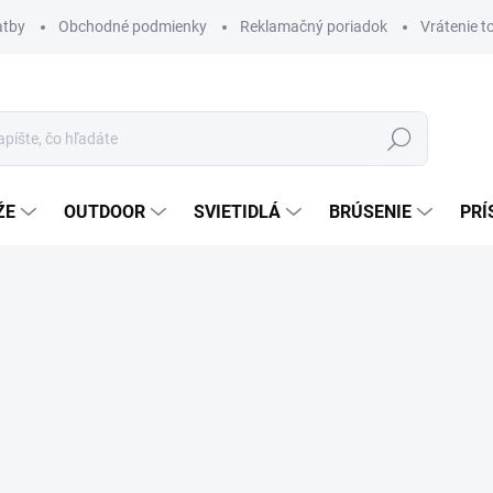
atby
Obchodné podmienky
Reklamačný poriadok
Vrátenie t
Hľadať
ŽE
OUTDOOR
SVIETIDLÁ
BRÚSENIE
PRÍ