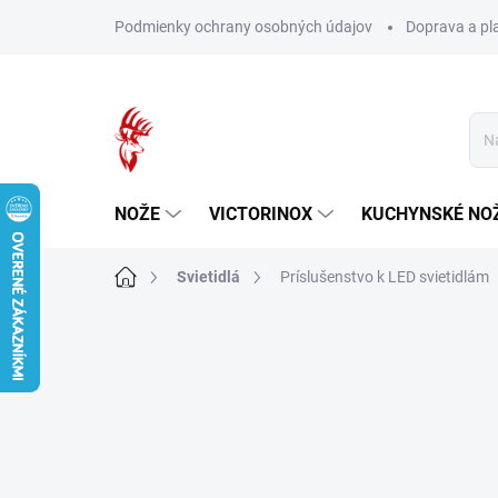
Prejsť
Podmienky ochrany osobných údajov
Doprava a pl
na
obsah
NOŽE
VICTORINOX
KUCHYNSKÉ NO
Domov
Svietidlá
Príslušenstvo k LED svietidlám