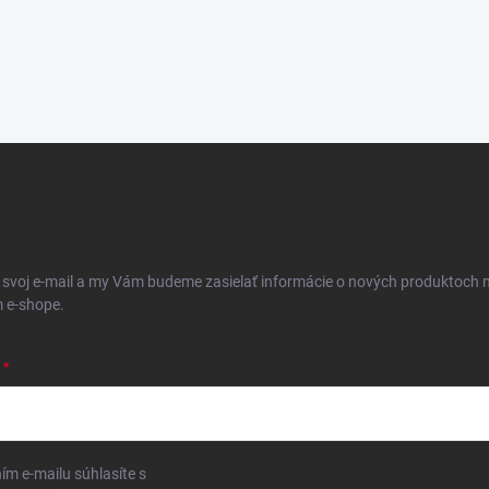
BERAŤ NEWSLETTER
 svoj e-mail a my Vám budeme zasielať informácie o nových produktoch 
 e-shope.
ím e-mailu súhlasíte s
podmienkami ochrany osobných údajov