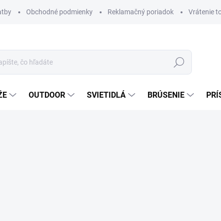
atby
Obchodné podmienky
Reklamačný poriadok
Vrátenie t
Hľadať
ŽE
OUTDOOR
SVIETIDLÁ
BRÚSENIE
PRÍ