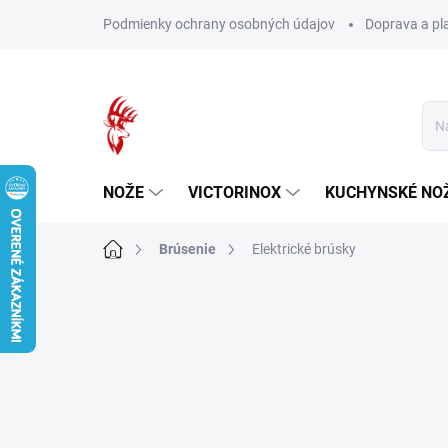
Prejsť
Podmienky ochrany osobných údajov
Doprava a pl
na
obsah
NOŽE
VICTORINOX
KUCHYNSKÉ NO
Domov
Brúsenie
Elektrické brúsky