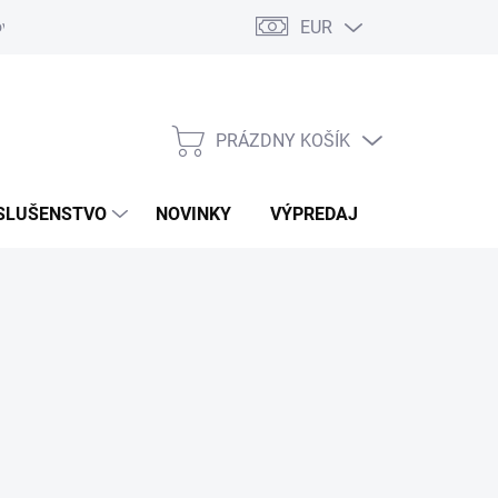
EUR
ovaru
Kontakty
PRÁZDNY KOŠÍK
NÁKUPNÝ
KOŠÍK
SLUŠENSTVO
NOVINKY
VÝPREDAJ
ZNAČKY