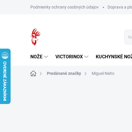
Prejsť
Podmienky ochrany osobných údajov
Doprava a pl
na
obsah
NOŽE
VICTORINOX
KUCHYNSKÉ NO
Domov
Predávané značky
Miguel Nieto