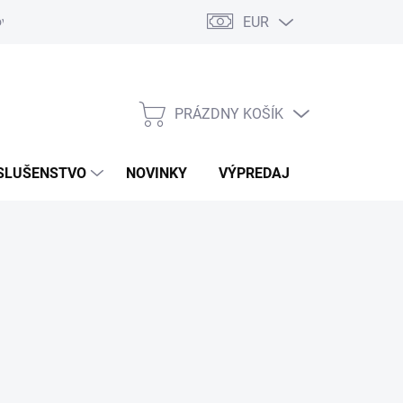
EUR
ovaru
Kontakty
PRÁZDNY KOŠÍK
NÁKUPNÝ
KOŠÍK
SLUŠENSTVO
NOVINKY
VÝPREDAJ
ZNAČKY