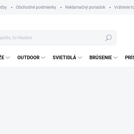
atby
Obchodné podmienky
Reklamačný poriadok
Vrátenie t
Hľadať
ŽE
OUTDOOR
SVIETIDLÁ
BRÚSENIE
PRÍ