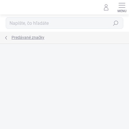
Prejsť
na
obsah
Hľadať
Predávané značky