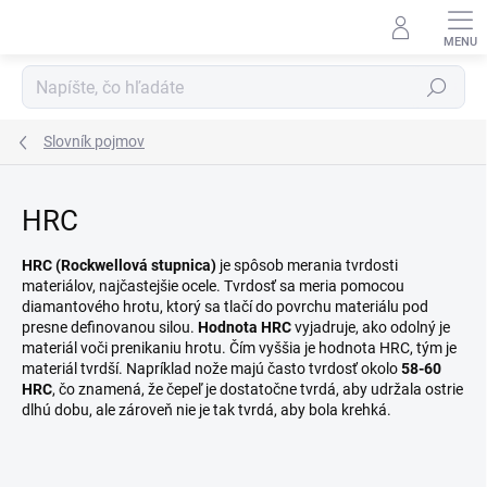
Prejsť
na
obsah
Hľadať
Slovník pojmov
HRC
HRC (Rockwellová stupnica)
je spôsob merania tvrdosti
materiálov, najčastejšie ocele. Tvrdosť sa meria pomocou
diamantového hrotu, ktorý sa tlačí do povrchu materiálu pod
presne definovanou silou.
Hodnota HRC
vyjadruje, ako odolný je
materiál voči prenikaniu hrotu. Čím vyššia je hodnota HRC, tým je
materiál tvrdší. Napríklad nože majú často tvrdosť okolo
58-60
HRC
, čo znamená, že čepeľ je dostatočne tvrdá, aby udržala ostrie
dlhú dobu, ale zároveň nie je tak tvrdá, aby bola krehká.