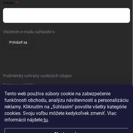
EMAIL
Vložením e-mailu súhlasíte s
podmienkami ochrany osobných údajov
Prihlásiť sa
INFO
Podmienky ochrany osobných údajov
Doprava a platby
Tento web používa súbory cookie na zabezpečenie
Obchodné podmienky
funkčnosti obchodu, analýzu návštevnosti a personalizáciu
Reklamačný poriadok
reklamy. Kliknutím na „Súhlasím" povolíte všetky kategórie
Vrátenie tovaru
cookies. Svoju voľbu môžete kedykoľvek zmeniť. Viac
informácií nájdete
tu
.
Kontakty