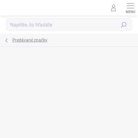
Prejsť
na
obsah
Hľadať
Predávané značky