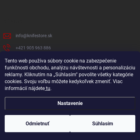
p
ä
t
i
KONTAKT
e
info
@
knifestore.sk
+421 905 963 886
Facebook
Tento web používa súbory cookie na zabezpečenie
funkčnosti obchodu, analýzu návštevnosti a personalizáciu
knifestore.slovakia
reklamy. Kliknutím na „Súhlasím" povolíte všetky kategórie
cookies. Svoju voľbu môžete kedykoľvek zmeniť. Viac
informácií nájdete
tu
.
ODOBERAŤ NEWSLETTER
Vložte svoj e-mail a my Vám budeme zasielať informácie o nových
Nastavenie
produktoch na našom e-shope.
Odmietnuť
Súhlasím
EMAIL