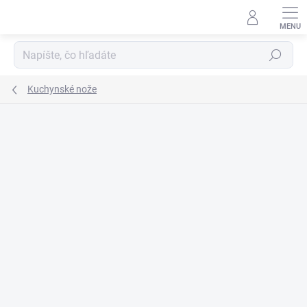
Prejsť
na
obsah
Hľadať
Kuchynské nože