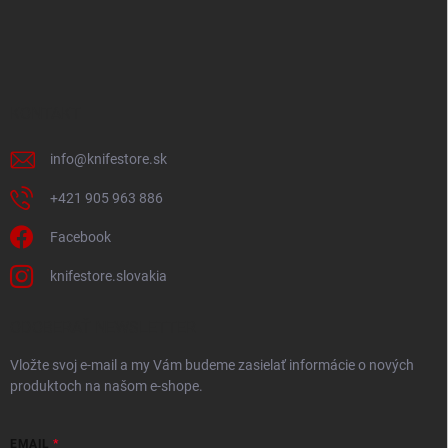
Z
á
p
ä
t
i
KONTAKT
e
info
@
knifestore.sk
+421 905 963 886
Facebook
knifestore.slovakia
ODOBERAŤ NEWSLETTER
Vložte svoj e-mail a my Vám budeme zasielať informácie o nových
produktoch na našom e-shope.
EMAIL