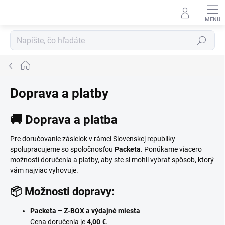
Prejsť
na
obsah
Hľadať
Domov
Doprava a platby
🚚 Doprava a platba
Pre doručovanie zásielok v rámci Slovenskej republiky
spolupracujeme so spoločnosťou
Packeta
. Ponúkame viacero
možností doručenia a platby, aby ste si mohli vybrať spôsob, ktorý
vám najviac vyhovuje.
📦 Možnosti dopravy:
Packeta – Z-BOX a výdajné miesta
Cena doručenia je
4,00 €
.