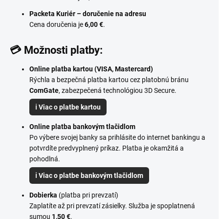
Packeta Kuriér – doručenie na adresu
Cena doručenia je
6,00 €
.
💳 Možnosti platby:
Online platba kartou (VISA, Mastercard)
Rýchla a bezpečná platba kartou cez platobnú bránu
ComGate
, zabezpečená technológiou 3D Secure.
ℹ️ Viac o platbe kartou
Online platba bankovým tlačidlom
Po výbere svojej banky sa prihlásite do internet bankingu a
potvrdíte predvyplnený príkaz. Platba je okamžitá a
pohodlná.
ℹ️ Viac o platbe bankovým tlačidlom
Dobierka
(platba pri prevzatí)
Zaplatíte až pri prevzatí zásielky. Služba je spoplatnená
sumou
1,50 €
.