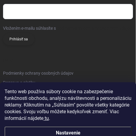
Vložením e-mailu súhlasíte s
podmienkami ochrany osobných údajov
Prihlásiť sa
INFO
Podmienky ochrany osobných údajov
Doprava a platby
Tento web používa súbory cookie na zabezpečenie
Obchodné podmienky
funkčnosti obchodu, analýzu návštevnosti a personalizáciu
Reklamačný poriadok
reklamy. Kliknutím na „Súhlasím" povolíte všetky kategórie
Vrátenie tovaru
cookies. Svoju voľbu môžete kedykoľvek zmeniť. Viac
informácií nájdete
tu
.
Kontakty
Nastavenie