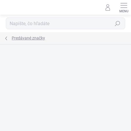
Prejsť
na
obsah
Hľadať
Predávané značky