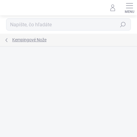
Prejsť
na
obsah
Hľadať
Kempingové Nože