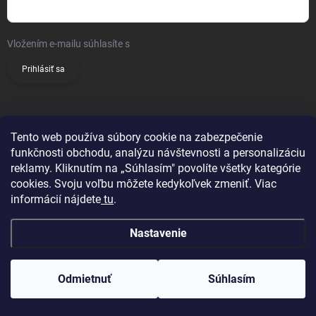
Vložením e-mailu súhlasíte s
podmienkami ochrany osobných údajov
Prihlásiť sa
INFO
Tento web používa súbory cookie na zabezpečenie
Podmienky ochrany osobných údajov
funkčnosti obchodu, analýzu návštevnosti a personalizáciu
reklamy. Kliknutím na „Súhlasím" povolíte všetky kategórie
Doprava a platby
cookies. Svoju voľbu môžete kedykoľvek zmeniť. Viac
Obchodné podmienky
informácií nájdete
tu
.
Reklamačný poriadok
Nastavenie
Vrátenie tovaru
Kontakty
Odmietnuť
Súhlasím