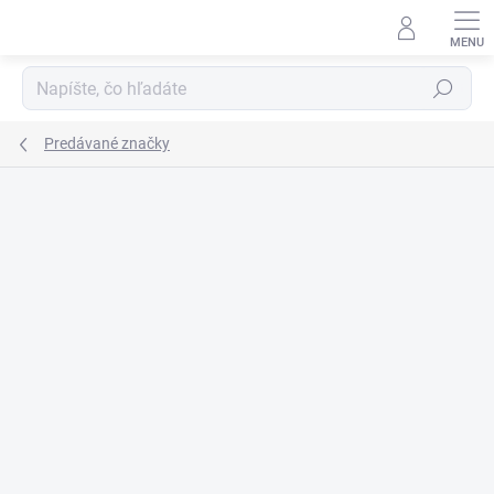
Prejsť
na
obsah
Hľadať
Predávané značky