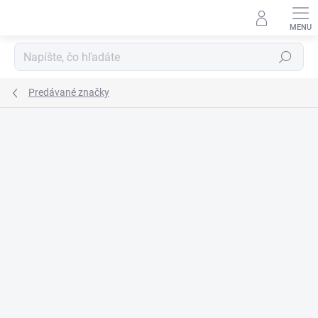
Prejsť
na
obsah
Hľadať
Predávané značky