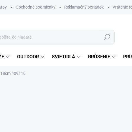
atby
Obchodné podmienky
Reklamačný poriadok
Vrátenie t
Hľadať
ŽE
OUTDOOR
SVIETIDLÁ
BRÚSENIE
PRÍ
ku 18cm 409110