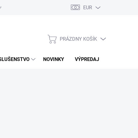
EUR
ovaru
Kontakty
PRÁZDNY KOŠÍK
NÁKUPNÝ
KOŠÍK
SLUŠENSTVO
NOVINKY
VÝPREDAJ
ZNAČKY