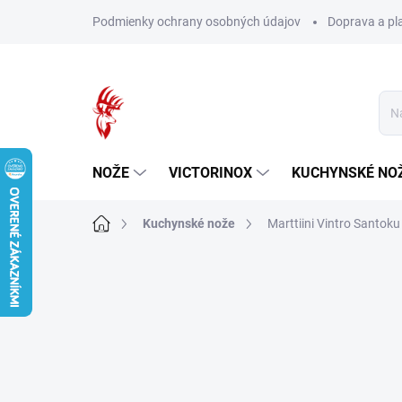
Prejsť
Podmienky ochrany osobných údajov
Doprava a pl
na
obsah
NOŽE
VICTORINOX
KUCHYNSKÉ NO
Domov
Kuchynské nože
Marttiini Vintro Santo