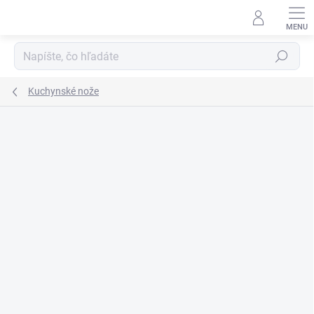
Prejsť
na
obsah
Hľadať
Kuchynské nože