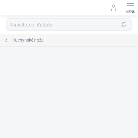
Prejsť
na
obsah
Hľadať
Kuchynské nože