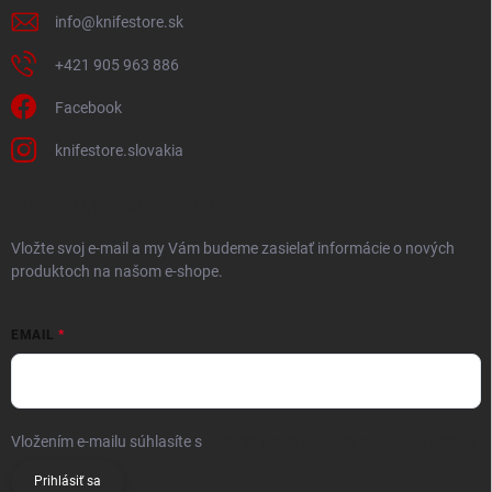
info
@
knifestore.sk
+421 905 963 886
Facebook
knifestore.slovakia
ODOBERAŤ NEWSLETTER
Vložte svoj e-mail a my Vám budeme zasielať informácie o nových
produktoch na našom e-shope.
EMAIL
Vložením e-mailu súhlasíte s
podmienkami ochrany osobných údajov
Prihlásiť sa