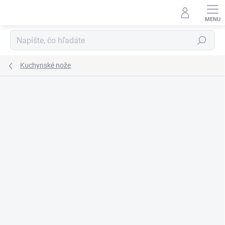
Prejsť
na
obsah
Hľadať
Kuchynské nože