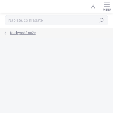
Prejsť
na
obsah
Hľadať
Kuchynské nože