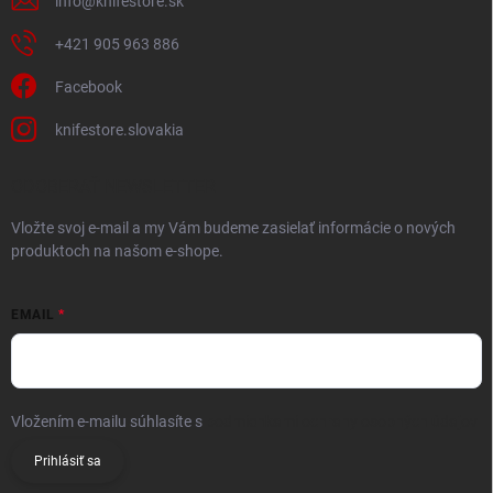
info
@
knifestore.sk
+421 905 963 886
Facebook
knifestore.slovakia
ODOBERAŤ NEWSLETTER
Vložte svoj e-mail a my Vám budeme zasielať informácie o nových
produktoch na našom e-shope.
EMAIL
Vložením e-mailu súhlasíte s
podmienkami ochrany osobných údajov
Prihlásiť sa