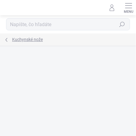
Prejsť
na
obsah
Hľadať
Kuchynské nože