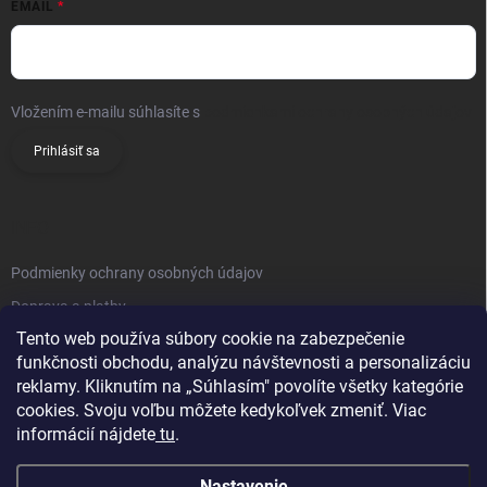
EMAIL
Vložením e-mailu súhlasíte s
podmienkami ochrany osobných údajov
Prihlásiť sa
INFO
Podmienky ochrany osobných údajov
Doprava a platby
Tento web používa súbory cookie na zabezpečenie
Obchodné podmienky
funkčnosti obchodu, analýzu návštevnosti a personalizáciu
Reklamačný poriadok
reklamy. Kliknutím na „Súhlasím" povolíte všetky kategórie
Vrátenie tovaru
cookies. Svoju voľbu môžete kedykoľvek zmeniť. Viac
informácií nájdete
tu
.
Kontakty
Nastavenie