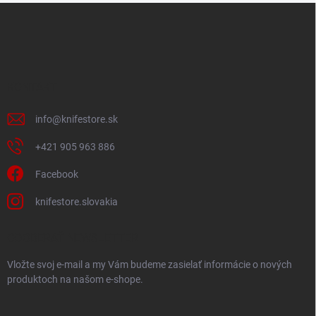
Z
á
p
ä
t
i
KONTAKT
e
info
@
knifestore.sk
+421 905 963 886
Facebook
knifestore.slovakia
ODOBERAŤ NEWSLETTER
Vložte svoj e-mail a my Vám budeme zasielať informácie o nových
produktoch na našom e-shope.