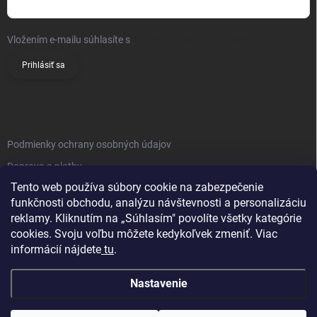
Vložením e-mailu súhlasíte s
podmienkami ochrany osobných údajov
Prihlásiť sa
INFO
Podmienky ochrany osobných údajov
Doprava a platby
Tento web používa súbory cookie na zabezpečenie
Obchodné podmienky
funkčnosti obchodu, analýzu návštevnosti a personalizáciu
Reklamačný poriadok
reklamy. Kliknutím na „Súhlasím" povolíte všetky kategórie
Vrátenie tovaru
cookies. Svoju voľbu môžete kedykoľvek zmeniť. Viac
informácií nájdete
tu
.
Kontakty
Nastavenie