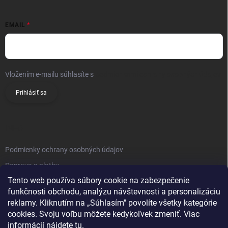
EMAIL
Vložením e-mailu súhlasíte s
podmienkami ochrany osobných údajov
Prihlásiť sa
INFO
Podmienky ochrany osobných údajov
Doprava a platby
Tento web používa súbory cookie na zabezpečenie
Obchodné podmienky
funkčnosti obchodu, analýzu návštevnosti a personalizáciu
Reklamačný poriadok
reklamy. Kliknutím na „Súhlasím" povolíte všetky kategórie
Vrátenie tovaru
cookies. Svoju voľbu môžete kedykoľvek zmeniť. Viac
informácií nájdete
tu
.