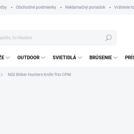
atby
Obchodné podmienky
Reklamačný poriadok
Vrátenie t
Hľadať
ŽE
OUTDOOR
SVIETIDLÁ
BRÚSENIE
PRÍ
Nôž Böker Hunters Knife Trio CPM