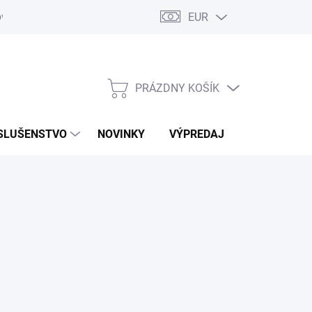
EUR
ovaru
Kontakty
PRÁZDNY KOŠÍK
NÁKUPNÝ
KOŠÍK
SLUŠENSTVO
NOVINKY
VÝPREDAJ
ZNAČKY