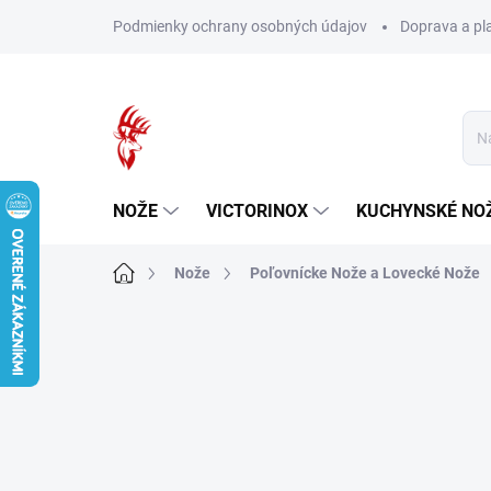
Prejsť
Podmienky ochrany osobných údajov
Doprava a pl
na
obsah
NOŽE
VICTORINOX
KUCHYNSKÉ NO
Domov
Nože
Poľovnícke Nože a Lovecké Nože