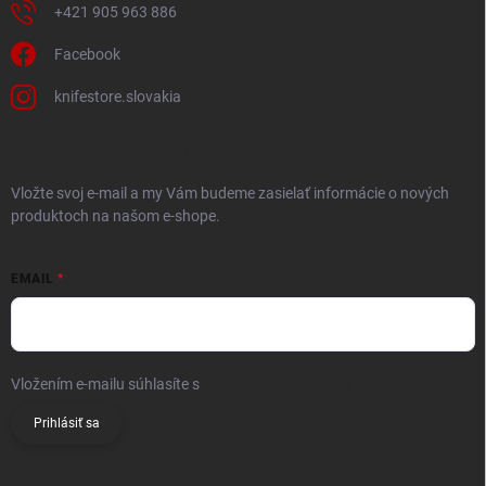
+421 905 963 886
Facebook
knifestore.slovakia
ODOBERAŤ NEWSLETTER
Vložte svoj e-mail a my Vám budeme zasielať informácie o nových
produktoch na našom e-shope.
EMAIL
Vložením e-mailu súhlasíte s
podmienkami ochrany osobných údajov
Prihlásiť sa