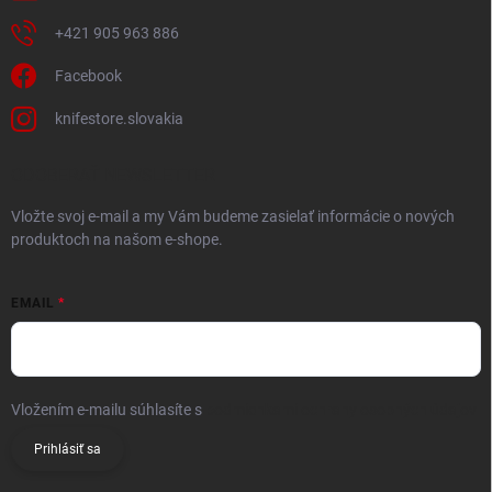
+421 905 963 886
Facebook
knifestore.slovakia
ODOBERAŤ NEWSLETTER
Vložte svoj e-mail a my Vám budeme zasielať informácie o nových
produktoch na našom e-shope.
EMAIL
Vložením e-mailu súhlasíte s
podmienkami ochrany osobných údajov
Prihlásiť sa