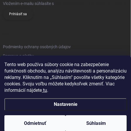
Vložením e-mailu súhlasíte s
podmienkami ochrany osobných údajov
Prihlásiť sa
INFO
Podmienky ochrany osobných údajov
Doprava a platby
Tento web používa súbory cookie na zabezpečenie
Obchodné podmienky
funkčnosti obchodu, analýzu návštevnosti a personalizáciu
Reklamačný poriadok
reklamy. Kliknutím na „Súhlasím" povolíte všetky kategórie
Vrátenie tovaru
cookies. Svoju voľbu môžete kedykoľvek zmeniť. Viac
informácií nájdete
tu
.
Kontakty
Nastavenie
Odmietnuť
Súhlasím
Copyright 2026
Knifestore
. Všetky práva vyhradené.
Upraviť nastavenie
cookies