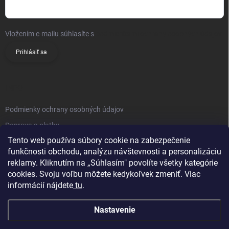
Vložením e-mailu súhlasíte s
podmienkami ochrany osobných údajov
Prihlásiť sa
INFO
Podmienky ochrany osobných údajov
Doprava a platby
Tento web používa súbory cookie na zabezpečenie
Obchodné podmienky
funkčnosti obchodu, analýzu návštevnosti a personalizáciu
Reklamačný poriadok
reklamy. Kliknutím na „Súhlasím" povolíte všetky kategórie
Vrátenie tovaru
cookies. Svoju voľbu môžete kedykoľvek zmeniť. Viac
informácií nájdete
tu
.
Kontakty
Nastavenie