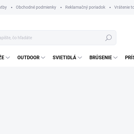
atby
Obchodné podmienky
Reklamačný poriadok
Vrátenie t
Hľadať
ŽE
OUTDOOR
SVIETIDLÁ
BRÚSENIE
PRÍ