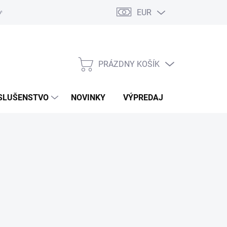
EUR
ovaru
Kontakty
PRÁZDNY KOŠÍK
NÁKUPNÝ
KOŠÍK
SLUŠENSTVO
NOVINKY
VÝPREDAJ
ZNAČKY