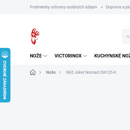
Prejsť
Podmienky ochrany osobných údajov
Doprava a pl
na
obsah
NOŽE
VICTORINOX
KUCHYNSKÉ NO
Domov
Nože
Nôž Joker Nomad CM125-K