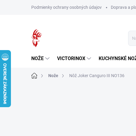
Prejsť
Podmienky ochrany osobných údajov
Doprava a pl
na
obsah
NOŽE
VICTORINOX
KUCHYNSKÉ NO
Domov
Nože
Nôž Joker Canguro III NO136