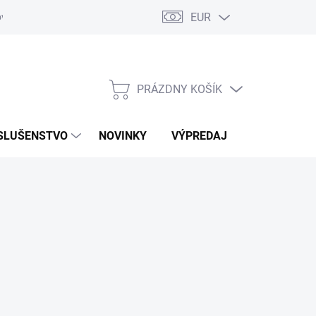
EUR
ovaru
Kontakty
PRÁZDNY KOŠÍK
NÁKUPNÝ
KOŠÍK
SLUŠENSTVO
NOVINKY
VÝPREDAJ
ZNAČKY