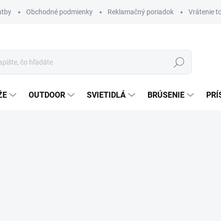
atby
Obchodné podmienky
Reklamačný poriadok
Vrátenie t
Hľadať
ŽE
OUTDOOR
SVIETIDLÁ
BRÚSENIE
PRÍ