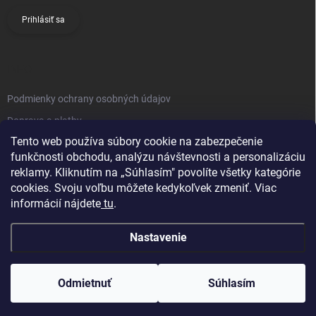
Prihlásiť sa
INFO
Podmienky ochrany osobných údajov
Doprava a platby
Tento web používa súbory cookie na zabezpečenie
Obchodné podmienky
funkčnosti obchodu, analýzu návštevnosti a personalizáciu
Reklamačný poriadok
reklamy. Kliknutím na „Súhlasím" povolíte všetky kategórie
Vrátenie tovaru
cookies. Svoju voľbu môžete kedykoľvek zmeniť. Viac
informácií nájdete
tu
.
Kontakty
Nastavenie
Odmietnuť
Súhlasím
Copyright 2026
Knifestore
. Všetky práva vyhradené.
Upraviť nastavenie
cookies