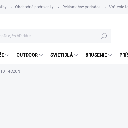
atby
Obchodné podmienky
Reklamačný poriadok
Vrátenie t
Hľadať
ŽE
OUTDOOR
SVIETIDLÁ
BRÚSENIE
PRÍ
O113 14C28N