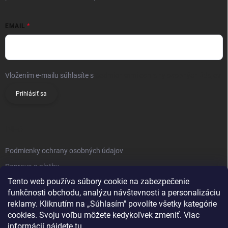
EMAIL
Vložením e-mailu súhlasíte s
podmienkami ochrany osobných údajov
Prihlásiť sa
INFO
Podmienky ochrany osobných údajov
Doprava a platby
Tento web používa súbory cookie na zabezpečenie
Obchodné podmienky
funkčnosti obchodu, analýzu návštevnosti a personalizáciu
Reklamačný poriadok
reklamy. Kliknutím na „Súhlasím" povolíte všetky kategórie
Vrátenie tovaru
cookies. Svoju voľbu môžete kedykoľvek zmeniť. Viac
informácií nájdete
tu
.