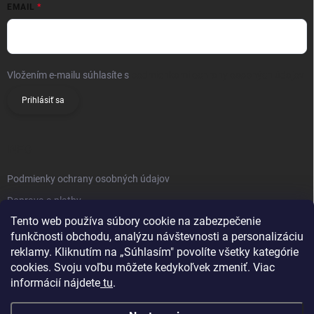
EMAIL
Vložením e-mailu súhlasíte s
podmienkami ochrany osobných údajov
Prihlásiť sa
INFO
Podmienky ochrany osobných údajov
Doprava a platby
Tento web používa súbory cookie na zabezpečenie
Obchodné podmienky
funkčnosti obchodu, analýzu návštevnosti a personalizáciu
Reklamačný poriadok
reklamy. Kliknutím na „Súhlasím" povolíte všetky kategórie
Vrátenie tovaru
cookies. Svoju voľbu môžete kedykoľvek zmeniť. Viac
informácií nájdete
tu
.
Kontakty