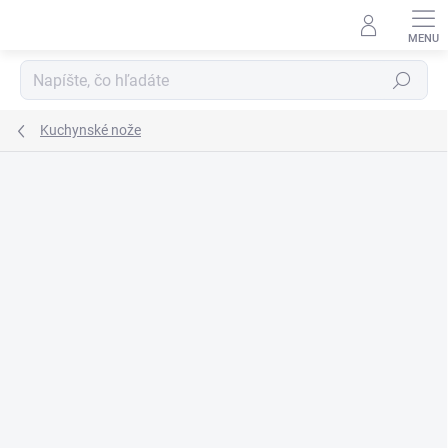
Prejsť
na
obsah
Hľadať
Kuchynské nože