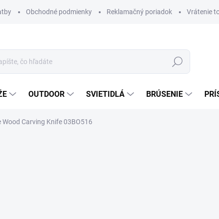
atby
Obchodné podmienky
Reklamačný poriadok
Vrátenie t
Hľadať
ŽE
OUTDOOR
SVIETIDLÁ
BRÚSENIE
PRÍ
e Wood Carving Knife 03BO516