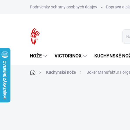
Prejsť
Podmienky ochrany osobných údajov
Doprava a pl
na
obsah
NOŽE
VICTORINOX
KUCHYNSKÉ NO
Domov
Kuchynské nože
Böker Manufaktur Forg