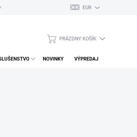
EUR
ovaru
Kontakty
PRÁZDNY KOŠÍK
NÁKUPNÝ
KOŠÍK
SLUŠENSTVO
NOVINKY
VÝPREDAJ
ZNAČKY