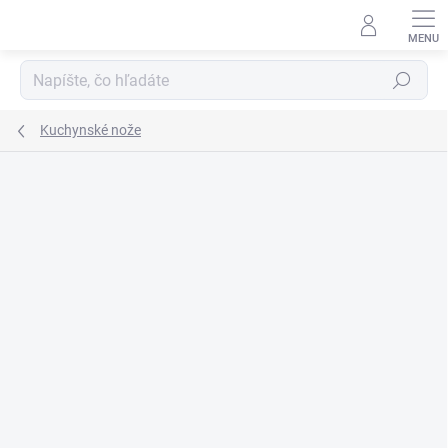
Prejsť
na
obsah
Hľadať
Kuchynské nože