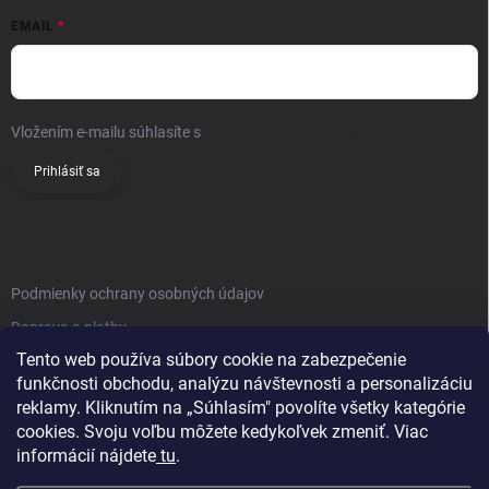
EMAIL
Vložením e-mailu súhlasíte s
podmienkami ochrany osobných údajov
Prihlásiť sa
INFO
Podmienky ochrany osobných údajov
Doprava a platby
Tento web používa súbory cookie na zabezpečenie
Obchodné podmienky
funkčnosti obchodu, analýzu návštevnosti a personalizáciu
Reklamačný poriadok
reklamy. Kliknutím na „Súhlasím" povolíte všetky kategórie
Vrátenie tovaru
cookies. Svoju voľbu môžete kedykoľvek zmeniť. Viac
informácií nájdete
tu
.
Kontakty