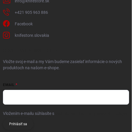
info
@
knifestore.sk
+421 905 963 886
Facebook
knifestore.slovakia
ODOBERAŤ NEWSLETTER
Vložte svoj e-mail a my Vám budeme zasielať informácie o nových
produktoch na našom e-shope.
EMAIL
Vložením e-mailu súhlasíte s
podmienkami ochrany osobných údajov
Prihlásiť sa