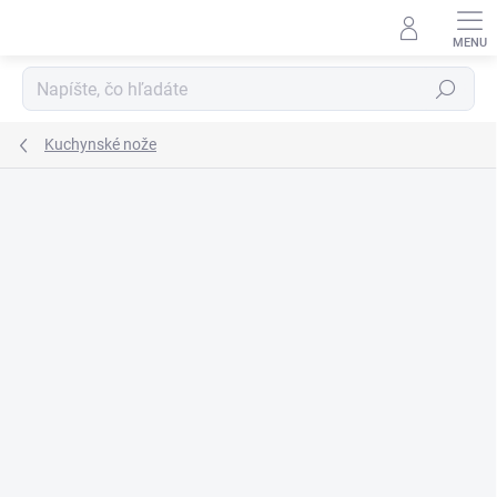
Prejsť
na
obsah
Hľadať
Kuchynské nože