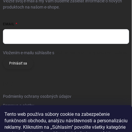
Vložte svoj e-mail a my Vám budeme zasielať informácie o nových
produktoch na našom e-shope.
EMAIL
Vložením e-mailu súhlasíte s
podmienkami ochrany osobných údajov
Prihlásiť sa
INFO
Podmienky ochrany osobných údajov
Doprava a platby
Tento web používa súbory cookie na zabezpečenie
Obchodné podmienky
funkčnosti obchodu, analýzu návštevnosti a personalizáciu
Reklamačný poriadok
reklamy. Kliknutím na „Súhlasím" povolíte všetky kategórie