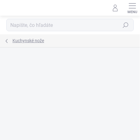
Prejsť
na
obsah
Hľadať
Kuchynské nože