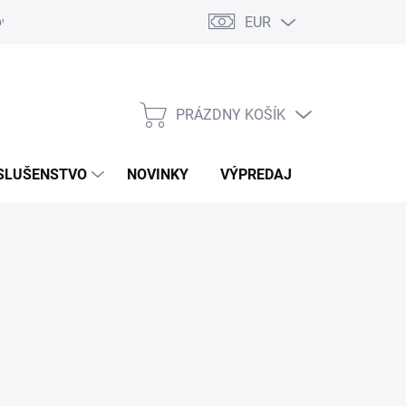
EUR
ovaru
Kontakty
PRÁZDNY KOŠÍK
NÁKUPNÝ
KOŠÍK
SLUŠENSTVO
NOVINKY
VÝPREDAJ
ZNAČKY