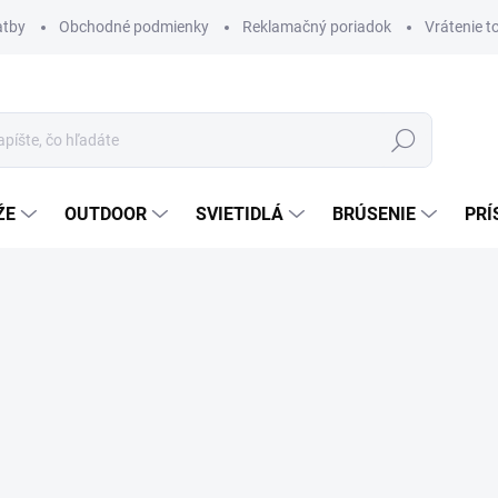
atby
Obchodné podmienky
Reklamačný poriadok
Vrátenie t
Hľadať
ŽE
OUTDOOR
SVIETIDLÁ
BRÚSENIE
PRÍ