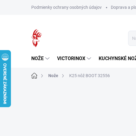
Prejsť
Podmienky ochrany osobných údajov
Doprava a pl
na
obsah
NOŽE
VICTORINOX
KUCHYNSKÉ NO
Domov
Nože
K25 nôž BOOT 32556