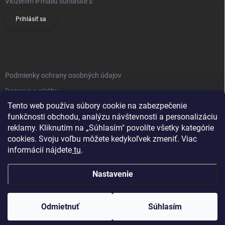
Vložením e-mailu súhlasíte s
podmienkami ochrany osobných údajov
Prihlásiť sa
INFO
Podmienky ochrany osobných údajov
Doprava a platby
Tento web používa súbory cookie na zabezpečenie
Obchodné podmienky
funkčnosti obchodu, analýzu návštevnosti a personalizáciu
Reklamačný poriadok
reklamy. Kliknutím na „Súhlasím" povolíte všetky kategórie
Vrátenie tovaru
cookies. Svoju voľbu môžete kedykoľvek zmeniť. Viac
informácií nájdete
tu
.
Kontakty
Nastavenie
Odmietnuť
Súhlasím
Copyright 2026
Knifestore
. Všetky práva vyhradené.
Upraviť nastavenie
cookies