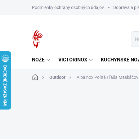
Prejsť
Podmienky ochrany osobných údajov
Doprava a pl
na
obsah
NOŽE
VICTORINOX
KUCHYNSKÉ NO
Domov
Outdoor
Albainox Poľná Fľaša Maskáčo