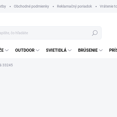
atby
Obchodné podmienky
Reklamačný poriadok
Vrátenie t
Hľadať
ŽE
OUTDOOR
SVIETIDLÁ
BRÚSENIE
PRÍ
vá 33245