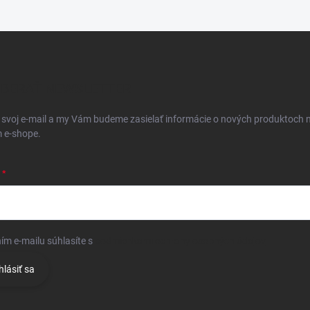
BERAŤ NEWSLETTER
 svoj e-mail a my Vám budeme zasielať informácie o nových produktoch 
 e-shope.
ím e-mailu súhlasíte s
podmienkami ochrany osobných údajov
hlásiť sa