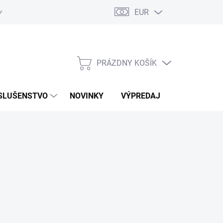
EUR
ovaru
Kontakty
PRÁZDNY KOŠÍK
NÁKUPNÝ
KOŠÍK
SLUŠENSTVO
NOVINKY
VÝPREDAJ
ZNAČKY