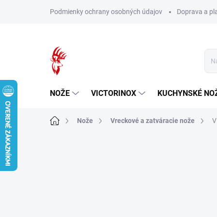
Prejsť
Podmienky ochrany osobných údajov
Doprava a pl
na
obsah
NOŽE
VICTORINOX
KUCHYNSKÉ NO
Domov
Nože
Vreckové a zatváracie nože
V