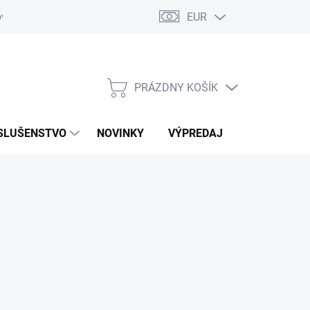
EUR
ovaru
Kontakty
PRÁZDNY KOŠÍK
NÁKUPNÝ
KOŠÍK
SLUŠENSTVO
NOVINKY
VÝPREDAJ
ZNAČKY