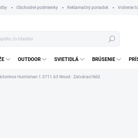
atby
Obchodné podmienky
Reklamačný poriadok
Vrátenie t
Hľadať
ŽE
OUTDOOR
SVIETIDLÁ
BRÚSENIE
PRÍ
ictorinox Huntsman 1.3711.63 Wood - Zatvárací Nôž