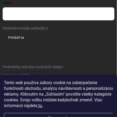
EMAIL
Vložením e-mailu súhlasíte s
podmienkami ochrany osobných údajov
Prihlásiť sa
INFO
Podmienky ochrany osobných údajov
Doprava a platby
Tento web používa súbory cookie na zabezpečenie
Obchodné podmienky
funkčnosti obchodu, analýzu návštevnosti a personalizáciu
Reklamačný poriadok
reklamy. Kliknutím na „Súhlasím" povolíte všetky kategórie
Vrátenie tovaru
cookies. Svoju voľbu môžete kedykoľvek zmeniť. Viac
informácií nájdete
tu
.
Kontakty