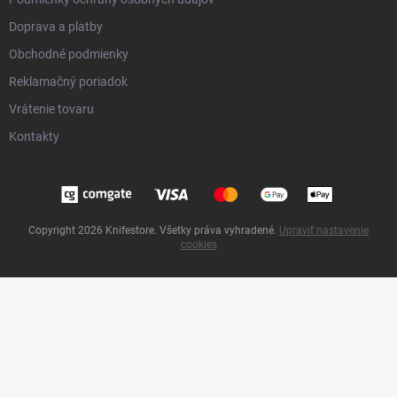
Doprava a platby
Obchodné podmienky
Reklamačný poriadok
Vrátenie tovaru
Kontakty
Copyright 2026
Knifestore
. Všetky práva vyhradené.
Upraviť nastavenie
cookies