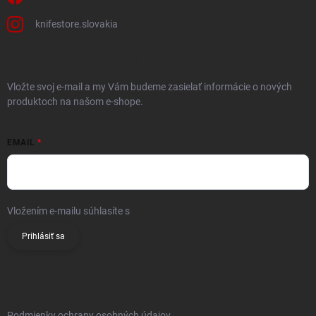
knifestore.slovakia
ODOBERAŤ NEWSLETTER
Vložte svoj e-mail a my Vám budeme zasielať informácie o nových
produktoch na našom e-shope.
EMAIL
Vložením e-mailu súhlasíte s
podmienkami ochrany osobných údajov
Prihlásiť sa
INFO
Podmienky ochrany osobných údajov