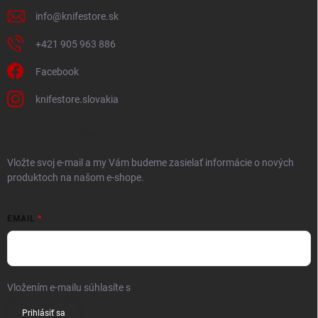
info
@
knifestore.sk
+421 905 963 886
Facebook
knifestore.slovakia
ODOBERAŤ NEWSLETTER
Vložte svoj e-mail a my Vám budeme zasielať informácie o nových
produktoch na našom e-shope.
EMAIL
Vložením e-mailu súhlasíte s
podmienkami ochrany osobných údajov
Prihlásiť sa