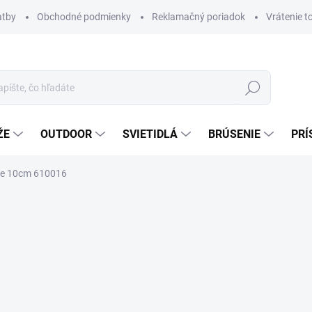
atby
Obchodné podmienky
Reklamačný poriadok
Vrátenie t
Hľadať
ŽE
OUTDOOR
SVIETIDLÁ
BRÚSENIE
PRÍ
nife 10cm 610016