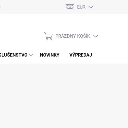
EUR
ovaru
Kontakty
PRÁZDNY KOŠÍK
NÁKUPNÝ
KOŠÍK
SLUŠENSTVO
NOVINKY
VÝPREDAJ
ZNAČKY