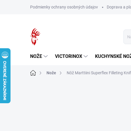
Prejsť
Podmienky ochrany osobných údajov
Doprava a pl
na
obsah
NOŽE
VICTORINOX
KUCHYNSKÉ NO
Domov
Nože
Nôž Marttiini Superflex Filleting K