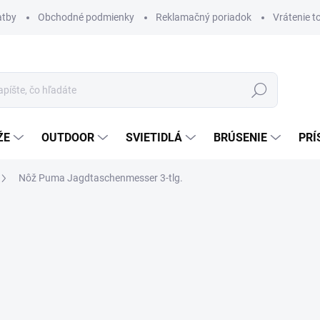
atby
Obchodné podmienky
Reklamačný poriadok
Vrátenie t
Hľadať
ŽE
OUTDOOR
SVIETIDLÁ
BRÚSENIE
PRÍ
Nôž Puma Jagdtaschenmesser 3-tlg.