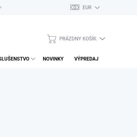
EUR
ovaru
Kontakty
PRÁZDNY KOŠÍK
NÁKUPNÝ
KOŠÍK
SLUŠENSTVO
NOVINKY
VÝPREDAJ
ZNAČKY