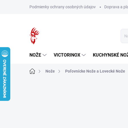
Prejsť
Podmienky ochrany osobných údajov
Doprava a pl
na
obsah
NOŽE
VICTORINOX
KUCHYNSKÉ NO
Domov
Nože
Poľovnícke Nože a Lovecké Nože