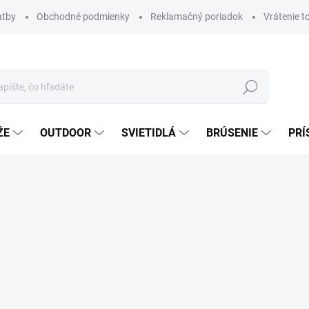
atby
Obchodné podmienky
Reklamačný poriadok
Vrátenie t
Hľadať
ŽE
OUTDOOR
SVIETIDLÁ
BRÚSENIE
PRÍ