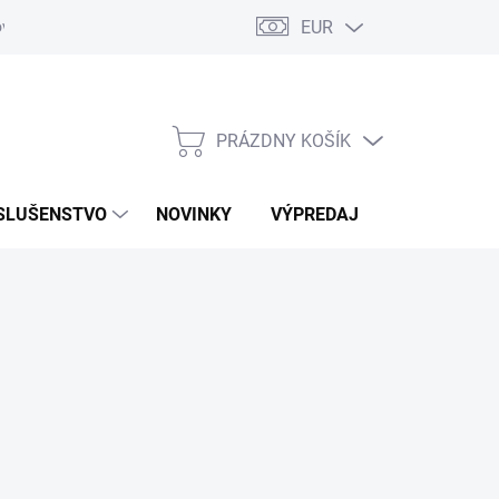
EUR
ovaru
Kontakty
PRÁZDNY KOŠÍK
NÁKUPNÝ
KOŠÍK
SLUŠENSTVO
NOVINKY
VÝPREDAJ
ZNAČKY