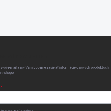
BERAŤ NEWSLETTER
 svoj e-mail a my Vám budeme zasielať informácie o nových produktoch 
 e-shope.