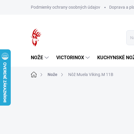
Prejsť
Podmienky ochrany osobných údajov
Doprava a pl
na
obsah
NOŽE
VICTORINOX
KUCHYNSKÉ NO
Domov
Nože
Nôž Muela Viking.M 11B