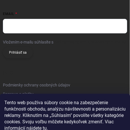
EMAIL
Vložením e-mailu súhlasíte s
podmienkami ochrany osobných údajov
Prihlásiť sa
INFO
Podmienky ochrany osobných údajov
Doprava a platby
Tento web používa súbory cookie na zabezpečenie
Obchodné podmienky
funkčnosti obchodu, analýzu návštevnosti a personalizáciu
Reklamačný poriadok
reklamy. Kliknutím na „Súhlasím" povolíte všetky kategórie
Vrátenie tovaru
cookies. Svoju voľbu môžete kedykoľvek zmeniť. Viac
informácií nájdete
tu
.